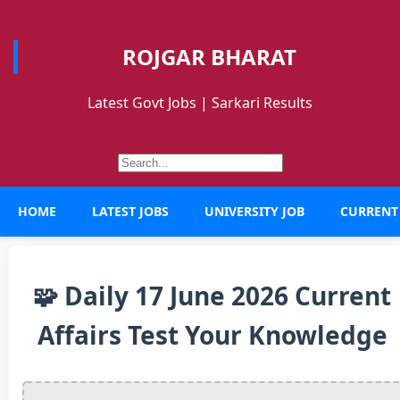
ROJGAR BHARAT
Latest Govt Jobs | Sarkari Results
HOME
LATEST JOBS
UNIVERSITY JOB
CURRENT
🧩 Daily 17 June 2026 Current
Affairs Test Your Knowledge