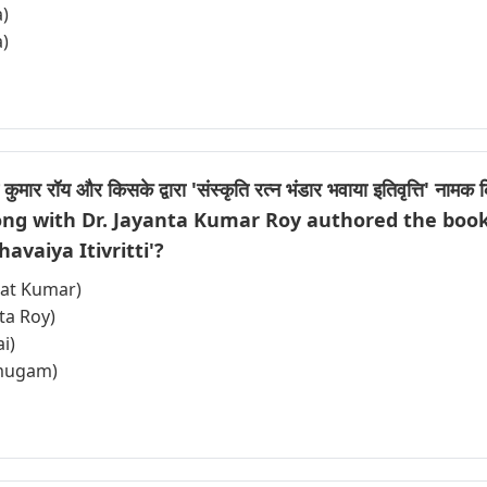
a)
a)
 कुमार रॉय और किसके द्वारा 'संस्कृति रत्न भंडार भवाया इतिवृत्ति' नामक
ong with Dr. Jayanta Kumar Roy authored the book t
vaiya Itivritti'?
bhat Kumar)
eta Roy)
ai)
rumugam)