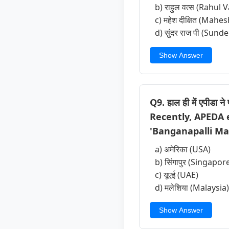
b) राहुल वत्स (Rahul V
c) महेश दीक्षित (Mahes
d) सुंदर राज पी (Sunde
Show Answer
Q9. हाल ही में एपीडा ने
Recently, APEDA 
'Banganapalli Ma
a) अमेरिका (USA)
b) सिंगापुर (Singapor
c) यूएई (UAE)
d) मलेशिया (Malaysia)
Show Answer