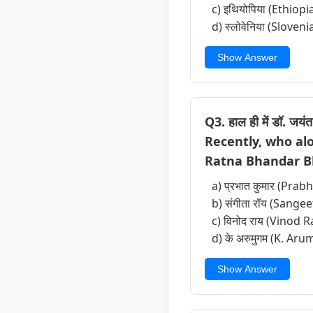
c) इथियोपिया (Ethiopi
d) स्लोवेनिया (Sloveni
Show Answer
Q3. हाल ही में डॉ. जयंत
Recently, who al
Ratna Bhandar Bha
a) प्रभात कुमार (Pra
b) संगीता रॉय (Sange
c) विनोद राय (Vinod R
d) के अरुमुगम (K. A
Show Answer